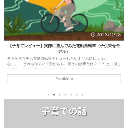
2023/11/28
【子育てレビュー】実際に選んでみた電動自転車（子供乗せモ
デル）
そろそろウチも電動自転車デビューしたい！どれにしようか
な。。。 どれも似ていて分からん。違うのは形だけ？？？ と、感じ
たので、色々と調べてみたことをまとめました！これから子供と一
緒に乗る電動自転車を買おうとしている方に、参考になれば嬉しい
ReadMore
です。 メジャーメーカー 子乗せモデルの電動自転車において、よく
みる一般的なメーカー3社を紹介します！ それぞれの特徴などもま
とめましたが、大きく変わる部分があまりないのが印象です（特に
パナソニックとヤマハ）。細かなところでどっちがいいかという感
じなので、最低限の知識を入 ...
子育ての話