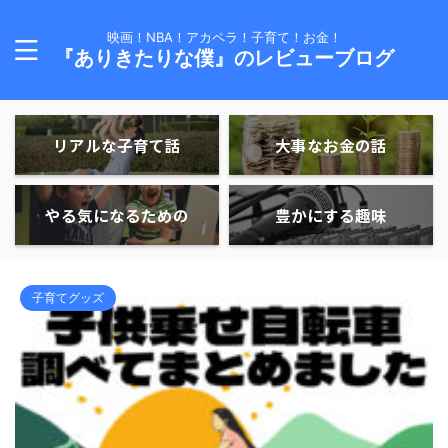
映画！NBA！アカペラ！子育て！お金！
『ありきたりな僕』のレビューブログ
リアルな子育て話
大事なお金の話
やる気になるための
豊かにする趣味
子育てグッズ