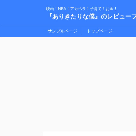
映画！NBA！アカペラ！子育て！お金！
『ありきたりな僕』のレビュー
サンプルページ
トップページ