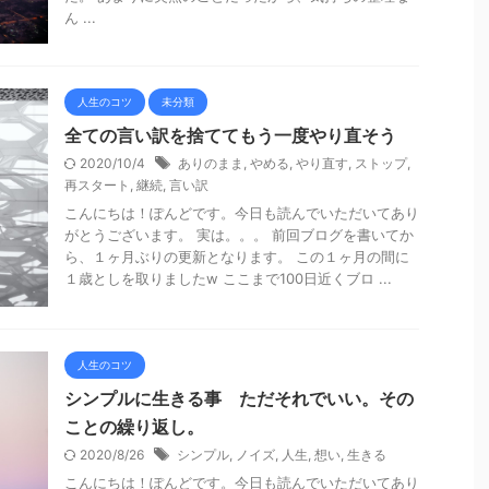
ん ...
人生のコツ
未分類
全ての言い訳を捨ててもう一度やり直そう
2020/10/4
ありのまま
,
やめる
,
やり直す
,
ストップ
,
再スタート
,
継続
,
言い訳
こんにちは！ぽんどです。今日も読んでいただいてあり
がとうございます。 実は。。。 前回ブログを書いてか
ら、１ヶ月ぶりの更新となります。 この１ヶ月の間に
１歳としを取りましたw ここまで100日近くブロ ...
人生のコツ
シンプルに生きる事 ただそれでいい。その
ことの繰り返し。
2020/8/26
シンプル
,
ノイズ
,
人生
,
想い
,
生きる
こんにちは！ぽんどです。今日も読んでいただいてあり