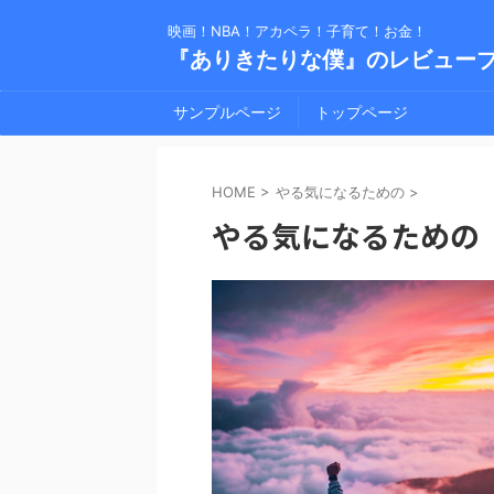
映画！NBA！アカペラ！子育て！お金！
『ありきたりな僕』のレビュー
サンプルページ
トップページ
HOME
>
やる気になるための
>
やる気になるための