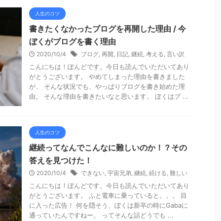
人生のコツ
書きたくなかったブログを再開した理由 / 今
ぼくがブログを書く理由
2020/10/4
ブログ
,
再開
,
日記
,
継続
,
考える
,
言い訳
こんにちは！ぽんどです。今日も読んでいただいてあり
がとうございます。 やめてしまった理由を書きました
が、 そんな状況でも、やっぱりブログを書き始めた理
由。 そんな理由を書きたいなと思います。 ぼくはブ ...
人生のコツ
継続ってなんでこんなに難しいのか！？その
答えを見つけた！
2020/10/4
できない
,
宇宙兄弟
,
継続
,
続ける
,
難しい
こんにちは！ぽんどです。今日も読んでいただいてあり
がとうございます。 ふと電車に乗っていると。。。 目
に入った広告！ 何を隠そう、ぼくは新卒の時にGabaに
通っていたんですねー。 ってそんな話どうでも ...