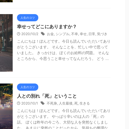
人生のコツ
幸せってどこにありますか？
2020/10/2
お金
,
シンプル
,
不幸
,
幸せ
,
日常
,
気づき
こんにちは！ぽんどです。今日も読んでいただいてあり
がとうございます。 そんなことを、忙しい中で思って
いました。 きっかけは、ぼくのお給料の問題。 そんな
ところから、今思うこと幸せってなんだろう。 どう ...
人生のコツ
人との別れ「死」ということ
2020/10/1
不死身
,
人生最後
,
死
,
生きる
こんにちは！ぽんどです。今日も読んでいただいてあり
がとうございます。 やっぱり辛いのは人の「死」の
話。 ぼくは昨年の今ごろ、大切な人を突然なくしまし
た。 あまりに突然のことだったから、気持ちの整理な