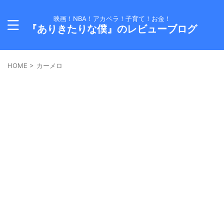
映画！NBA！アカペラ！子育て！お金！
『ありきたりな僕』のレビューブログ
HOME
>
カーメロ