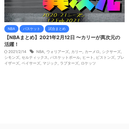
NBA
バスケット
試合まとめ
【NBAまとめ】2021年2月12日 〜カリーが異次元の
活躍！
2021/2/14
NBA
,
ウォリアーズ
,
カリー
,
カーメロ
,
シクサーズ
,
シモンズ
,
セルティックス
,
バスケットボール
,
ヒート
,
ピストンズ
,
ブレ
イザーズ
,
ペイサーズ
,
マジック
,
ラプターズ
,
ロケッツ