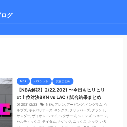
ブログ
NBA
バスケット
試合まとめ
【NBA解説】2/22.2021 〜今日もヒリヒリ
の上位対決BKN vs LAC / 試合結果まとめ
2021/2/23
NBA
,
アレン
,
アービング
,
イングラム
,
ウ
ルブズ
,
キャバリアーズ
,
キングス
,
クリッパーズ
,
グラント
,
サンダー
,
ザイオン
,
シェイ
,
シクサーズ
,
シモンズ
,
ジョージ
,
セルティックス
,
テイタム
,
ナゲッツ
,
ニックス
,
ネッツ
,
ハリ