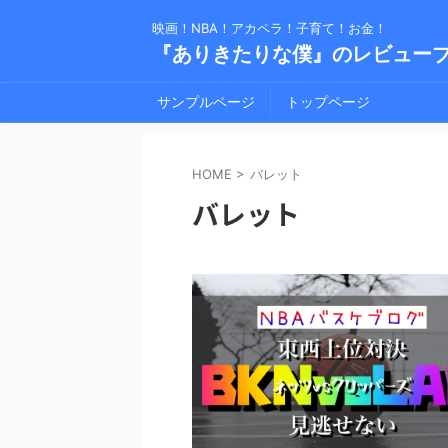
映画！NBA！アカペラ！子育て！お金！
『ありきたりな僕』のレビュー
サンプルページ
トップページ
HOME
>
バレット
バレット