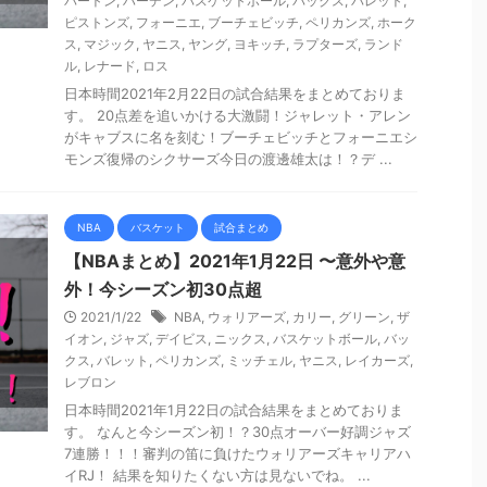
バートン
,
ハーデン
,
バスケットボール
,
バックス
,
バレット
,
ピストンズ
,
フォーニエ
,
ブーチェビッチ
,
ペリカンズ
,
ホーク
ス
,
マジック
,
ヤニス
,
ヤング
,
ヨキッチ
,
ラプターズ
,
ランド
ル
,
レナード
,
ロス
日本時間2021年2月22日の試合結果をまとめておりま
す。 20点差を追いかける大激闘！ジャレット・アレン
がキャブスに名を刻む！ブーチェビッチとフォーニエシ
モンズ復帰のシクサーズ今日の渡邊雄太は！？デ ...
NBA
バスケット
試合まとめ
【NBAまとめ】2021年1月22日 〜意外や意
外！今シーズン初30点超
2021/1/22
NBA
,
ウォリアーズ
,
カリー
,
グリーン
,
ザ
イオン
,
ジャズ
,
デイビス
,
ニックス
,
バスケットボール
,
バッ
クス
,
バレット
,
ペリカンズ
,
ミッチェル
,
ヤニス
,
レイカーズ
,
レブロン
日本時間2021年1月22日の試合結果をまとめておりま
す。 なんと今シーズン初！？30点オーバー好調ジャズ
7連勝！！！審判の笛に負けたウォリアーズキャリアハ
イRJ！ 結果を知りたくない方は見ないでね。 ...