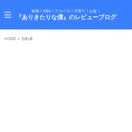
映画！NBA！アカペラ！子育て！お金！
『ありきたりな僕』のレビューブログ
HOME
>
自転車