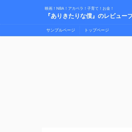
映画！NBA！アカペラ！子育て！お金！
『ありきたりな僕』のレビュー
サンプルページ
トップページ