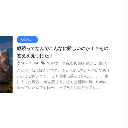
人生のコツ
継続ってなんでこんなに難しいのか！？その
答えを見つけた！
2020/10/4
できない
,
宇宙兄弟
,
継続
,
続ける
,
難しい
こんにちは！ぽんどです。今日も読んでいただいてあり
がとうございます。 ふと電車に乗っていると。。。 目
に入った広告！ 何を隠そう、ぼくは新卒の時にGabaに
通っていたんですねー。 ってそんな話どうでも ...