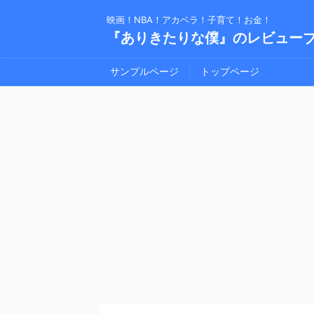
映画！NBA！アカペラ！子育て！お金！
『ありきたりな僕』のレビュー
サンプルページ
トップページ