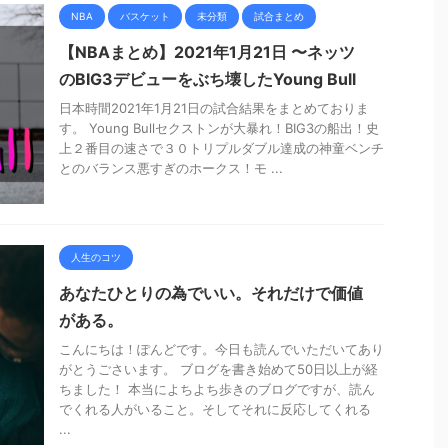
NBA
バスケット
未分類
試合まとめ
【NBAまとめ】2021年1月21日 〜ネッツ
のBIG3デビューをぶち壊したYoung Bull
日本時間2021年1月21日の試合結果をまとめておりま
す。 Young Bullセクストンが大暴れ！BIG3の船出！史
上２番目の速さで３０トリプルダブル達成の神童ベンチ
とのバランス悪すぎのホークス！モ ...
人生のコツ
あなたひとりの為でいい。それだけで価値
がある。
こんにちは！ぽんどです。今日も読んでいただいてあり
がとうごさいます。 ブログを書き始めて50日以上が経
ちました！ 本当によちよち歩きのブログですが、読ん
でくれる人がいること。そしてそれに反応してくれる
...