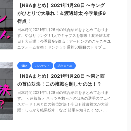
【NBAまとめ】2021年1月26日 〜キング
がひとりで大暴れ！＆渡邊雄太 今季最多9
得点！
日本時間2021年1月26日の試合結果をまとめておりま
す。やはりキング！1人でキャブスを撃破！渡邊雄太本
日も大活躍！今季最多9得点！アービングのこそこそユ
ニフォーム交換！ドンチッチ通算30回目のトリプ ...
NBA
バスケット
試合まとめ
【NBAまとめ】2021年1月28日 〜東と西
の首位対決！この接戦を制したのは！？
日本時間2021年1月28日の試合結果をまとめておりま
す。 ＜速報版＞ ネッツを救ったのはあの選手のフェイ
スガード！東と西の首位対決！今日も渡邊雄太が大活
躍！しっかり結果残す！など 結果を知りたくない ...