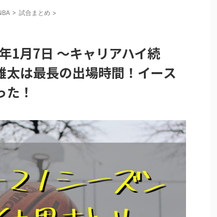
NBA
>
試合まとめ
>
1年1月7日 〜キャリアハイ続
邊雄太は最長の出場時間！イース
った！