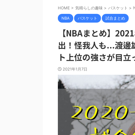
HOME
>
気晴らしの趣味
>
バスケット
>
NBA
バスケット
試合まとめ
【NBAまとめ】202
出！怪我人も...渡
ト上位の強さが目立
2021年1月7日