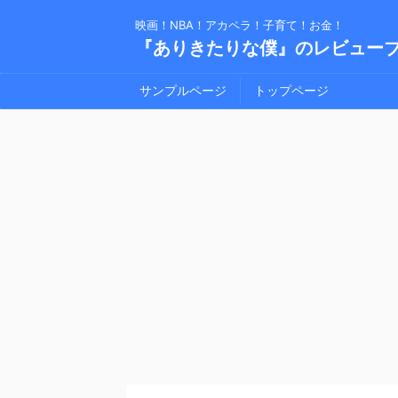
映画！NBA！アカペラ！子育て！お金！
『ありきたりな僕』のレビュー
サンプルページ
トップページ