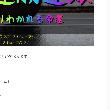
をまとめております。
ームも
。