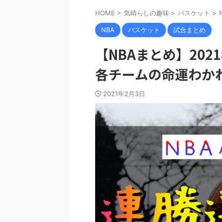
HOME
>
気晴らしの趣味
>
バスケット
>
NBA
バスケット
試合まとめ
【NBAまとめ】202
各チームの命運わか
2021年2月3日