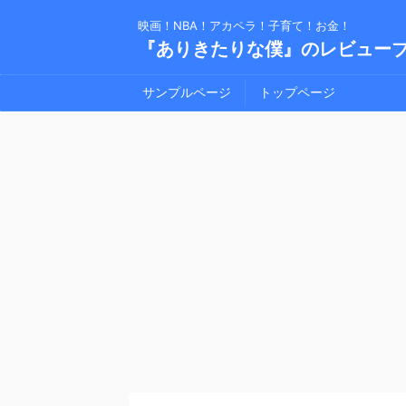
映画！NBA！アカペラ！子育て！お金！
『ありきたりな僕』のレビュー
サンプルページ
トップページ