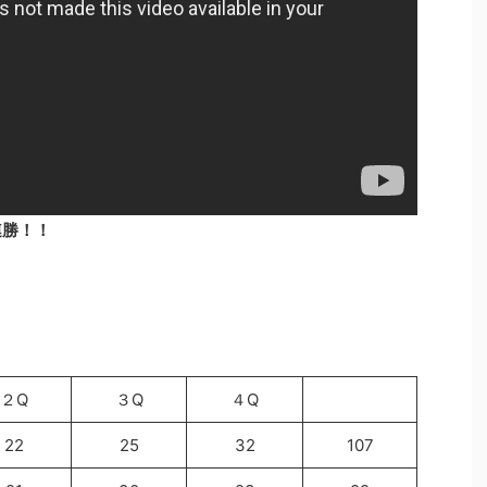
2連勝！！
２Q
３Q
４Q
22
25
32
107