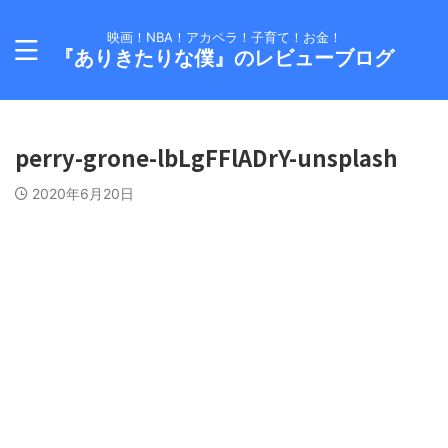
映画！NBA！アカペラ！子育て！お金！
『ありきたりな僕』のレビューブログ
perry-grone-lbLgFFlADrY-unsplash
2020年6月20日