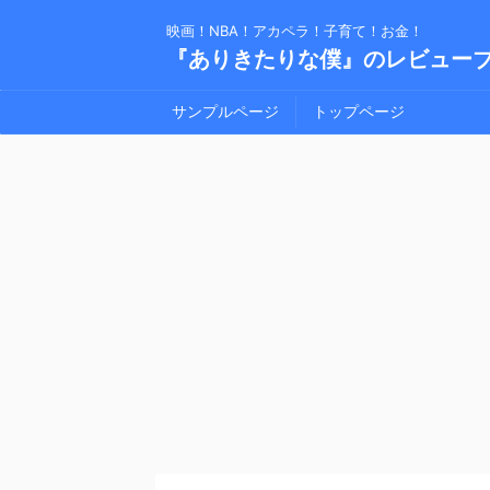
映画！NBA！アカペラ！子育て！お金！
『ありきたりな僕』のレビュー
サンプルページ
トップページ