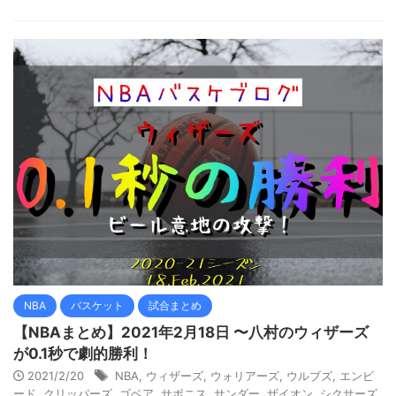
NBA
バスケット
試合まとめ
【NBAまとめ】2021年2月18日 〜八村のウィザーズ
が0.1秒で劇的勝利！
2021/2/20
NBA
,
ウィザーズ
,
ウォリアーズ
,
ウルブズ
,
エンビ
ード
,
クリッパーズ
,
ゴベア
,
サボニス
,
サンダー
,
ザイオン
,
シクサーズ
,