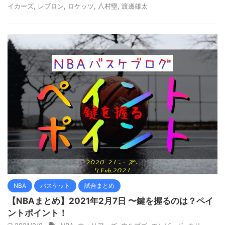
イカーズ
,
レブロン
,
ロケッツ
,
八村塁
,
渡邊雄太
NBA
バスケット
試合まとめ
【NBAまとめ】2021年2月7日 〜鍵を握るのは？ペイ
ントポイント！