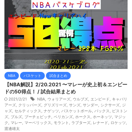
NBA
バスケット
試合まとめ
【NBA解説】2/20.2021 〜マレーが史上初＆エンビー
ドの50得点！ / 試合結果まとめ
2021/2/21
NBA
,
ウォリアーズ
,
ウルブズ
,
エンビード
,
キャバリ
アーズ
,
クリッパーズ
,
グリズリーズ
,
サンズ
,
サンダー
,
シクサーズ
,
ジ
ャズ
,
セルティックス
,
ナゲッツ
,
バスケットボール
,
バックス
,
ピストン
ズ
,
ブルズ
,
ブーチェビッチ
,
ペリカンズ
,
ホークス
,
ホーネッツ
,
マジッ
ク
,
マレー
,
マーベリックス
,
モラント
,
ラプターズ
,
レナード
,
ロケッツ
,
渡邊雄太