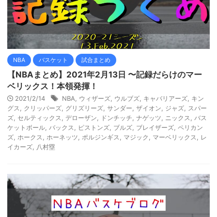
NBA
バスケット
試合まとめ
【NBAまとめ】2021年2月13日 〜記録だらけのマー
ベリックス！本領発揮！
2021/2/14
NBA
,
ウィザーズ
,
ウルブズ
,
キャバリアーズ
,
キン
グス
,
クリッパーズ
,
グリズリーズ
,
サンダー
,
ザイオン
,
ジャズ
,
スパー
ズ
,
セルティックス
,
デローザン
,
ドンチッチ
,
ナゲッツ
,
ニックス
,
バス
ケットボール
,
バックス
,
ピストンズ
,
ブルズ
,
ブレイザーズ
,
ペリカン
ズ
,
ホークス
,
ホーネッツ
,
ポルジンギス
,
マジック
,
マーベリックス
,
レ
イカーズ
,
八村塁