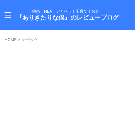
映画！NBA！アカペラ！子育て！お金！
『ありきたりな僕』のレビューブログ
HOME
>
ナゲッツ