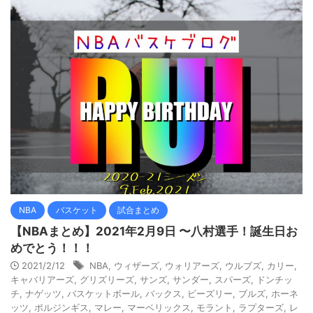
NBA
バスケット
試合まとめ
【NBAまとめ】2021年2月9日 〜八村選手！誕生日お
めでとう！！！
2021/2/12
NBA
,
ウィザーズ
,
ウォリアーズ
,
ウルブズ
,
カリー
,
キャバリアーズ
,
グリズリーズ
,
サンズ
,
サンダー
,
スパーズ
,
ドンチッ
チ
,
ナゲッツ
,
バスケットボール
,
バックス
,
ビーズリー
,
ブルズ
,
ホーネ
ッツ
,
ポルジンギス
,
マレー
,
マーベリックス
,
モラント
,
ラプターズ
,
レ