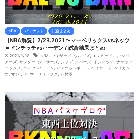
NBA
バスケット
試合まとめ
【NBA解説】2/28.2021 〜マーベリックスvsネッツ
＝ドンチッチvsハーデン / 試合結果まとめ
2021/2/28
NBA
,
ウィザーズ
,
ウルブズ
,
エンビード
,
キャバリ
アーズ
,
サンダー
,
シクサーズ
,
ジャズ
,
スパーズ
,
ドンチッチ
,
ナゲッツ
,
ニックス
,
ネッツ
,
ハーデン
,
バスケットボール
,
ペイサーズ
,
ペリカン
ズ
,
マジック
,
マーベリックス
,
八村塁