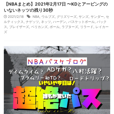
【NBAまとめ】2021年2月17日 〜KDとアービングの
いないネッツの残り30秒
2021/2/18
NBA
,
ウルブズ
,
グリズリーズ
,
サンズ
,
サンダー
,
セ
ルティックス
,
ナゲッツ
,
ネッツ
,
ハーデン
,
バスケットボール
,
バック
ス
,
ブレイザーズ
,
ペリカンズ
,
ポール
,
ラプターズ
,
リラード
,
レイカー
ズ