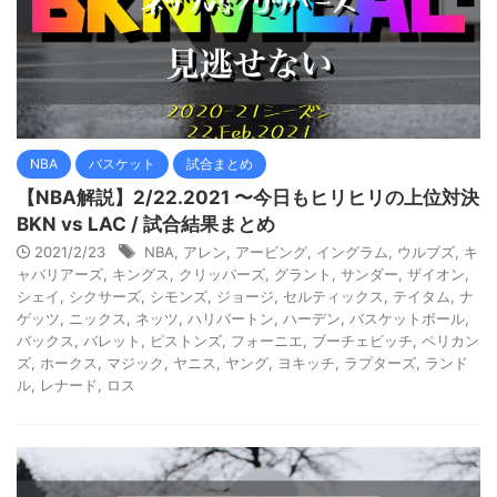
NBA
バスケット
試合まとめ
【NBA解説】2/22.2021 〜今日もヒリヒリの上位対決
BKN vs LAC / 試合結果まとめ
2021/2/23
NBA
,
アレン
,
アービング
,
イングラム
,
ウルブズ
,
キ
ャバリアーズ
,
キングス
,
クリッパーズ
,
グラント
,
サンダー
,
ザイオン
,
シェイ
,
シクサーズ
,
シモンズ
,
ジョージ
,
セルティックス
,
テイタム
,
ナ
ゲッツ
,
ニックス
,
ネッツ
,
ハリバートン
,
ハーデン
,
バスケットボール
,
バックス
,
バレット
,
ピストンズ
,
フォーニエ
,
ブーチェビッチ
,
ペリカン
ズ
,
ホークス
,
マジック
,
ヤニス
,
ヤング
,
ヨキッチ
,
ラプターズ
,
ランド
ル
,
レナード
,
ロス