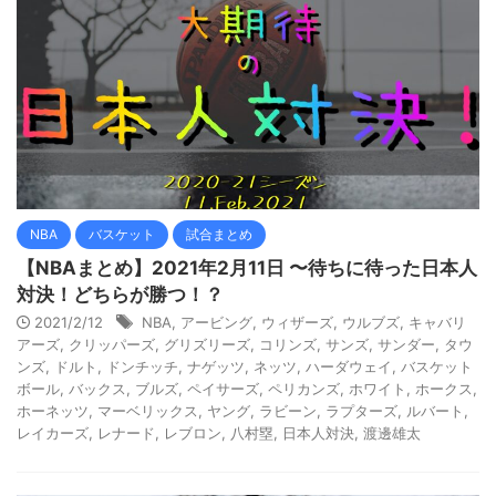
NBA
バスケット
試合まとめ
【NBAまとめ】2021年2月11日 〜待ちに待った日本人
対決！どちらが勝つ！？
2021/2/12
NBA
,
アービング
,
ウィザーズ
,
ウルブズ
,
キャバリ
アーズ
,
クリッパーズ
,
グリズリーズ
,
コリンズ
,
サンズ
,
サンダー
,
タウ
ンズ
,
ドルト
,
ドンチッチ
,
ナゲッツ
,
ネッツ
,
ハーダウェイ
,
バスケット
ボール
,
バックス
,
ブルズ
,
ペイサーズ
,
ペリカンズ
,
ホワイト
,
ホークス
,
ホーネッツ
,
マーベリックス
,
ヤング
,
ラビーン
,
ラプターズ
,
ルバート
,
レイカーズ
,
レナード
,
レブロン
,
八村塁
,
日本人対決
,
渡邊雄太