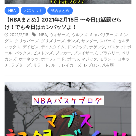
NBA
バスケット
試合まとめ
【NBAまとめ】2021年2月15日 〜今日は話題だら
け！でも今日はカンパッソよ！
2021/2/16
NBA
,
ウィザーズ
,
ウルブズ
,
キャバリアーズ
,
キン
グス
,
クリッパーズ
,
グリズリーズ
,
サンズ
,
サンダー
,
スパーズ
,
セルテ
ィックス
,
デイビス
,
デイムタイム
,
ドンチッチ
,
ナゲッツ
,
バスケットボ
ール
,
バックス
,
ピストンズ
,
ブッカー
,
ブレイザーズ
,
プラムリー
,
ペリ
カンズ
,
ホーネッツ
,
ホーフォード
,
ポール
,
マジック
,
モラント
,
ヨキッ
チ
,
ラプターズ
,
リラード
,
ルー
,
レイカーズ
,
レブロン
,
八村塁