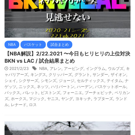
NBA
バスケット
試合まとめ
【NBA解説】2/22.2021 〜今日もヒリヒリの上位対決
BKN vs LAC / 試合結果まとめ
2021/2/23
NBA
,
アレン
,
アービング
,
イングラム
,
ウルブズ
,
キ
ャバリアーズ
,
キングス
,
クリッパーズ
,
グラント
,
サンダー
,
ザイオン
,
シェイ
,
シクサーズ
,
シモンズ
,
ジョージ
,
セルティックス
,
テイタム
,
ナ
ゲッツ
,
ニックス
,
ネッツ
,
ハリバートン
,
ハーデン
,
バスケットボール
,
バックス
,
バレット
,
ピストンズ
,
フォーニエ
,
ブーチェビッチ
,
ペリカン
ズ
,
ホークス
,
マジック
,
ヤニス
,
ヤング
,
ヨキッチ
,
ラプターズ
,
ランド
ル
,
レナード
,
ロス