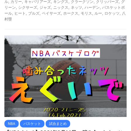
ル
,
カリー
,
キャバリアーズ
,
キングス
,
クラークソン
,
クリッパーズ
,
グ
リーン
,
シクサーズ
,
ジャズ
,
ニックス
,
ネッツ
,
ハーデン
,
バスケットボ
ール
,
ヒート
,
ブルズ
,
ペイサーズ
,
ホークス
,
モリス
,
ルー
,
ロケッツ
,
八
村塁
NBA
バスケット
試合まとめ