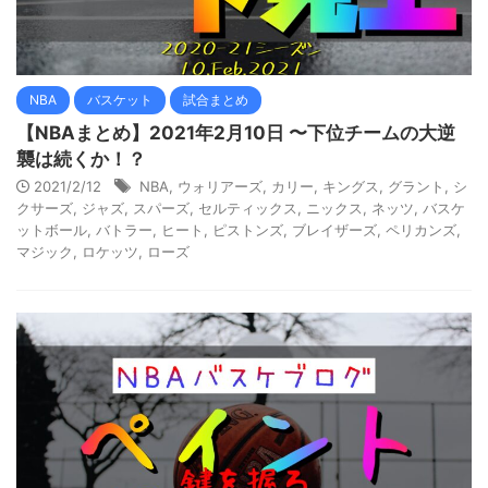
NBA
バスケット
試合まとめ
【NBAまとめ】2021年2月10日 〜下位チームの大逆
襲は続くか！？
2021/2/12
NBA
,
ウォリアーズ
,
カリー
,
キングス
,
グラント
,
シ
クサーズ
,
ジャズ
,
スパーズ
,
セルティックス
,
ニックス
,
ネッツ
,
バスケ
ットボール
,
バトラー
,
ヒート
,
ピストンズ
,
ブレイザーズ
,
ペリカンズ
,
マジック
,
ロケッツ
,
ローズ