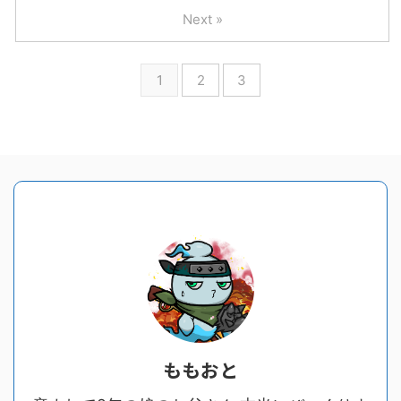
Next »
1
2
3
ももおと