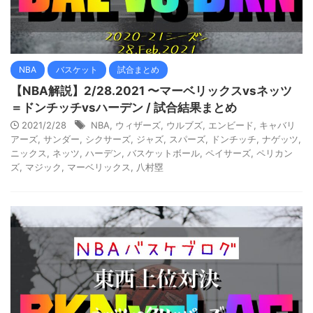
NBA
バスケット
試合まとめ
【NBA解説】2/28.2021 〜マーベリックスvsネッツ
＝ドンチッチvsハーデン / 試合結果まとめ
2021/2/28
NBA
,
ウィザーズ
,
ウルブズ
,
エンビード
,
キャバリ
アーズ
,
サンダー
,
シクサーズ
,
ジャズ
,
スパーズ
,
ドンチッチ
,
ナゲッツ
,
ニックス
,
ネッツ
,
ハーデン
,
バスケットボール
,
ペイサーズ
,
ペリカン
ズ
,
マジック
,
マーベリックス
,
八村塁