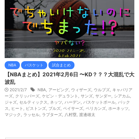
NBA
バスケット
試合まとめ
【NBAまとめ】2021年2月6日 〜KD？？？大混乱で大
波乱
2021/2/7
NBA
,
アービング
,
ウィザーズ
,
ウルブズ
,
キャバリア
ーズ
,
クリッパーズ
,
ケビン・デュラント
,
サンズ
,
サンダー
,
シアカム
,
ジャズ
,
セルティックス
,
ネッツ
,
ハーデン
,
バスケットボール
,
バック
ス
,
ヒート
,
ピストンズ
,
ブルズ
,
ペイサーズ
,
ペリカンズ
,
ホーネッツ
,
マジック
,
ラッセル
,
ラプターズ
,
八村塁
,
渡邊雄太