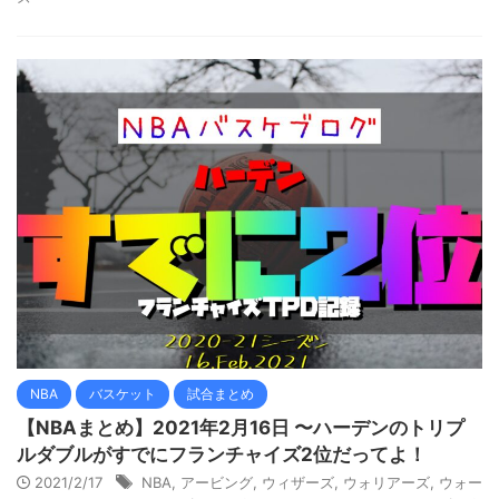
NBA
バスケット
試合まとめ
【NBAまとめ】2021年2月16日 〜ハーデンのトリプ
ルダブルがすでにフランチャイズ2位だってよ！
2021/2/17
NBA
,
アービング
,
ウィザーズ
,
ウォリアーズ
,
ウォー