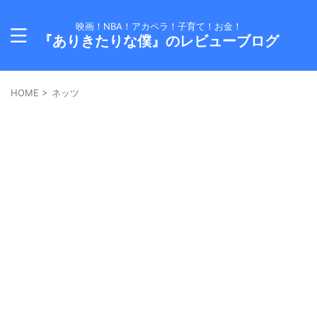
映画！NBA！アカペラ！子育て！お金！
『ありきたりな僕』のレビューブログ
HOME
>
ネッツ