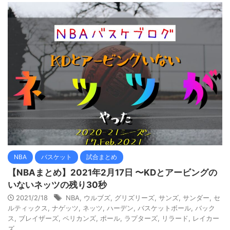
NBA
バスケット
試合まとめ
【NBAまとめ】2021年2月17日 〜KDとアービングの
いないネッツの残り30秒
2021/2/18
NBA
,
ウルブズ
,
グリズリーズ
,
サンズ
,
サンダー
,
セ
ルティックス
,
ナゲッツ
,
ネッツ
,
ハーデン
,
バスケットボール
,
バック
ス
,
ブレイザーズ
,
ペリカンズ
,
ポール
,
ラプターズ
,
リラード
,
レイカー
ズ