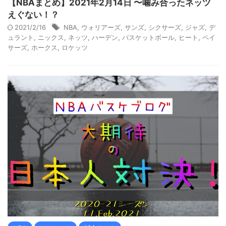
【NBAまとめ】2021年2月14日 〜噛み合ったネッツ
えぐない！？
2021/2/16
NBA
,
ウォリアーズ
,
サンズ
,
シクサーズ
,
ジャズ
,
デ
ュラント
,
ニックス
,
ネッツ
,
ハーデン
,
バスケットボール
,
ヒート
,
ペイ
サーズ
,
ホークス
,
ロケッツ