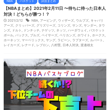
NBA
バスケット
試合まとめ
【NBAまとめ】2021年2月11日 〜待ちに待った日本人
対決！どちらが勝つ！？
2021/2/12
NBA
,
アービング
,
ウィザーズ
,
ウルブズ
,
キャバリ
アーズ
,
クリッパーズ
,
グリズリーズ
,
コリンズ
,
サンズ
,
サンダー
,
タウ
ンズ
,
ドルト
,
ドンチッチ
,
ナゲッツ
,
ネッツ
,
ハーダウェイ
,
バスケット
ボール
,
バックス
,
ブルズ
,
ペイサーズ
,
ペリカンズ
,
ホワイト
,
ホークス
,
ホーネッツ
,
マーベリックス
,
ヤング
,
ラビーン
,
ラプターズ
,
ルバート
,
レイカーズ
,
レナード
,
レブロン
,
八村塁
,
日本人対決
,
渡邊雄太