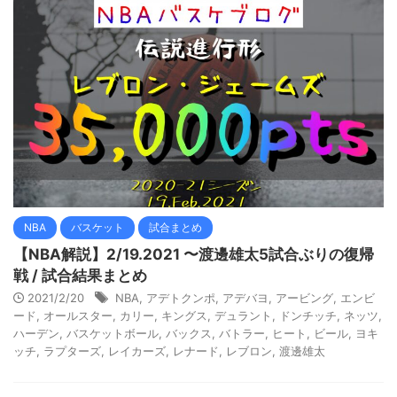
NBA
バスケット
試合まとめ
【NBA解説】2/19.2021 〜渡邊雄太5試合ぶりの復帰
戦 / 試合結果まとめ
2021/2/20
NBA
,
アデトクンポ
,
アデバヨ
,
アービング
,
エンビ
ード
,
オールスター
,
カリー
,
キングス
,
デュラント
,
ドンチッチ
,
ネッツ
,
ハーデン
,
バスケットボール
,
バックス
,
バトラー
,
ヒート
,
ビール
,
ヨキ
ッチ
,
ラプターズ
,
レイカーズ
,
レナード
,
レブロン
,
渡邊雄太