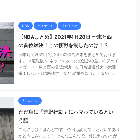
NBA
バスケット
試合まとめ
【NBAまとめ】2021年1月28日 〜東と西
の首位対決！この接戦を制したのは！？
日本時間2021年1月28日の試合結果をまとめておりま
す。 ＜速報版＞ ネッツを救ったのはあの選手のフェイ
スガード！東と西の首位対決！今日も渡邊雄太が大活
躍！しっかり結果残す！など 結果を知りたくない ...
人生のコツ
ただ単に「荒野行動」にハマっているとい
う話
こんにちは！ぽんどです。今日も読んでいただいてあり
がとうございます！ そんなこんなで、外に出ない日が