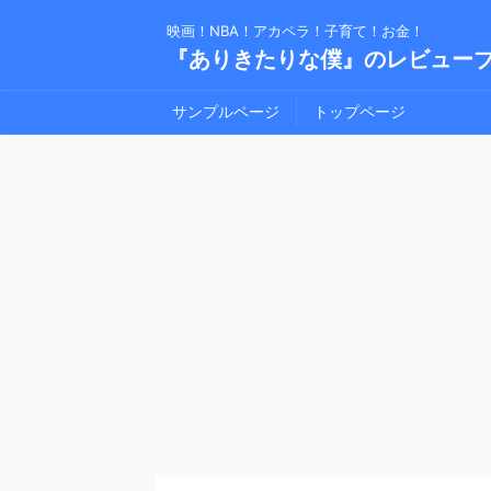
映画！NBA！アカペラ！子育て！お金！
『ありきたりな僕』のレビュー
サンプルページ
トップページ