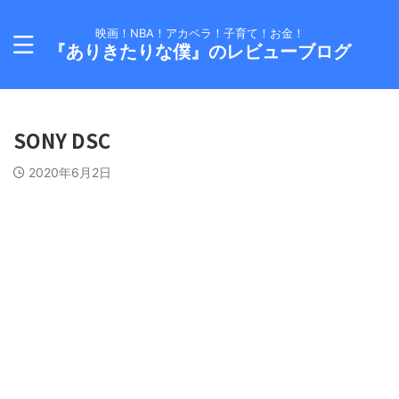
映画！NBA！アカペラ！子育て！お金！
『ありきたりな僕』のレビューブログ
SONY DSC
2020年6月2日