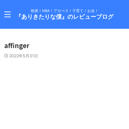
映画！NBA！アカペラ！子育て！お金！
『ありきたりな僕』のレビューブログ
affinger
2022年5月31日