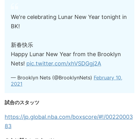
We're celebrating Lunar New Year tonight in
BK!
新春快乐
Happy Lunar New Year from the Brooklyn
Nets!
pic.twitter.com/xhVSDGgj2A
— Brooklyn Nets (@BrooklynNets)
February 10,
2021
試合のスタッツ
https://jp.global.nba.com/boxscore/#!/00220003
83