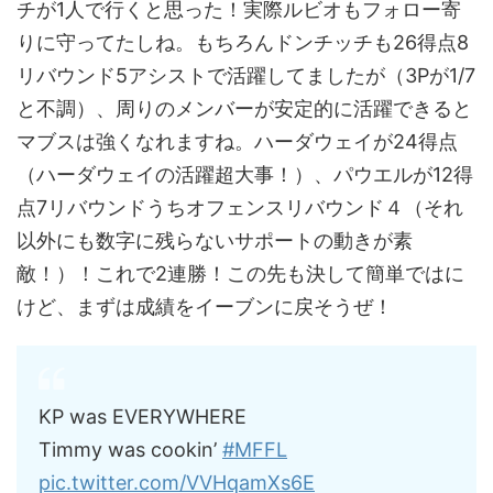
チが1人で行くと思った！実際ルビオもフォロー寄
りに守ってたしね。もちろんドンチッチも26得点8
リバウンド5アシストで活躍してましたが（3Pが1/7
と不調）、周りのメンバーが安定的に活躍できると
マブスは強くなれますね。ハーダウェイが24得点
（ハーダウェイの活躍超大事！）、パウエルが12得
点7リバウンドうちオフェンスリバウンド４（それ
以外にも数字に残らないサポートの動きが素
敵！）！これで2連勝！この先も決して簡単ではに
けど、まずは成績をイーブンに戻そうぜ！
KP was EVERYWHERE
Timmy was cookin’
#MFFL
pic.twitter.com/VVHqamXs6E