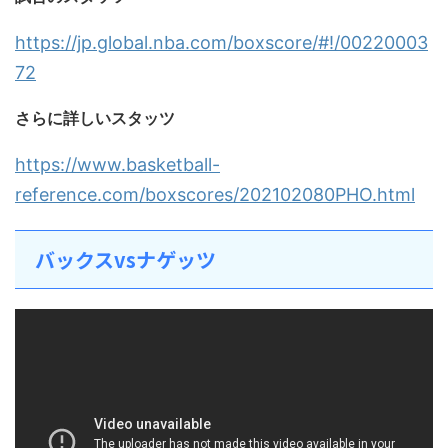
https://jp.global.nba.com/boxscore/#!/00220003
72
さらに詳しいスタッツ
https://www.basketball-
reference.com/boxscores/202102080PHO.html
バックスvsナゲッツ