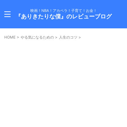
映画！NBA！アカペラ！子育て！お金！
『ありきたりな僕』のレビューブログ
HOME
>
やる気になるための
>
人生のコツ
>