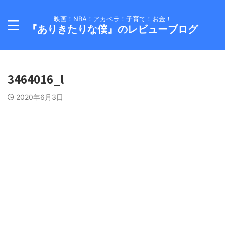
映画！NBA！アカペラ！子育て！お金！
『ありきたりな僕』のレビューブログ
3464016_l
2020年6月3日