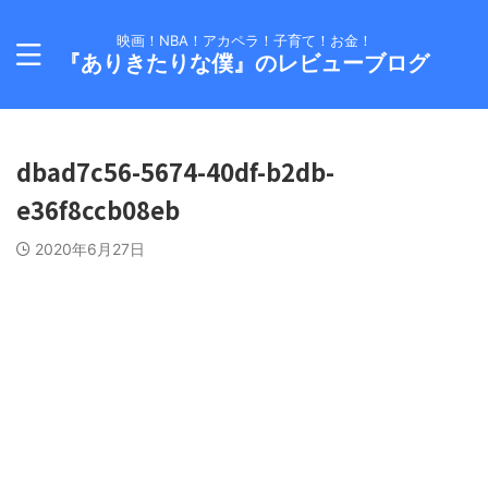
映画！NBA！アカペラ！子育て！お金！
『ありきたりな僕』のレビューブログ
dbad7c56-5674-40df-b2db-
e36f8ccb08eb
2020年6月27日