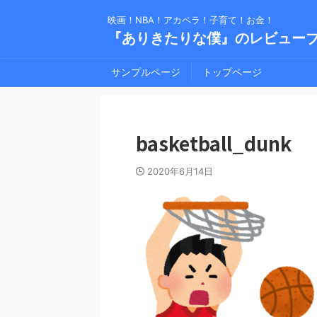
映画！NBA！アカペラ！子育て！お金！
『ありきたりな僕』のレビュー
サンプルページ
トップページ
basketball_dunk
2020年6月14日