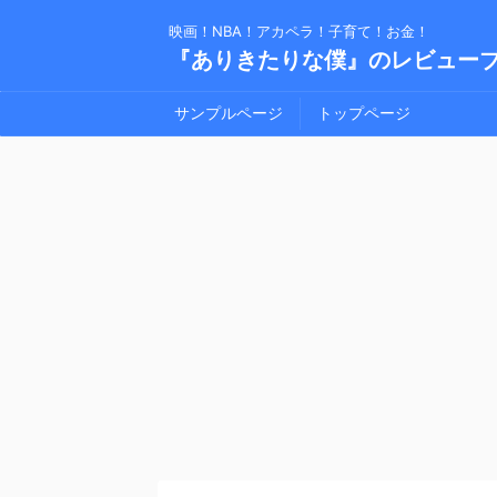
映画！NBA！アカペラ！子育て！お金！
『ありきたりな僕』のレビュー
サンプルページ
トップページ