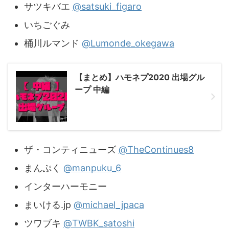
サツキバエ
@satsuki_figaro
いちごぐみ
桶川ルマンド
@Lumonde_okegawa
【まとめ】ハモネプ2020 出場グル
ープ 中編
ザ・コンティニューズ
@TheContinues8
まんぷく
@manpuku_6
インターハーモニー
まいける.jp
@michael_jpaca
ツワブキ
@TWBK_satoshi