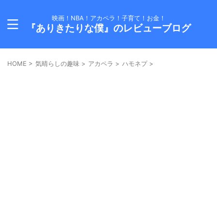
映画！NBA！アカペラ！子育て！お金！
『ありきたりな僕』のレビューブログ
HOME
>
気晴らしの趣味
>
アカペラ
>
ハモネプ
>