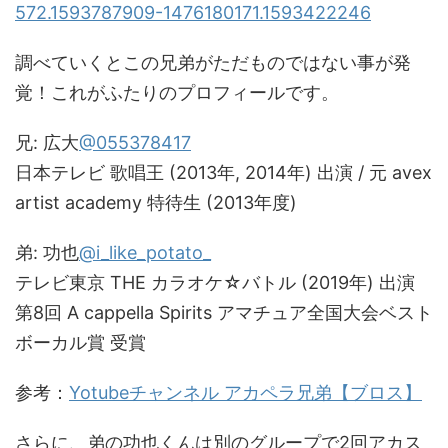
572.1593787909-1476180171.1593422246
調べていくとこの兄弟がただものではない事が発
覚！これがふたりのプロフィールです。
兄: 広大
@055378417
日本テレビ 歌唱王 (2013年, 2014年) 出演 / 元 avex
artist academy 特待生 (2013年度)
弟: 功也
@i_like_potato_
テレビ東京 THE カラオケ☆バトル (2019年) 出演
第8回 A cappella Spirits アマチュア全国大会ベスト
ボーカル賞 受賞
参考：
Yotubeチャンネル アカペラ兄弟【ブロス】
さらに、弟の功也くんは別のグループで2回アカス