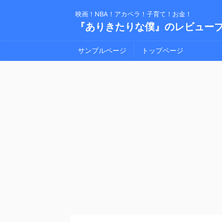
映画！NBA！アカペラ！子育て！お金！
『ありきたりな僕』のレビュー
サンプルページ
トップページ