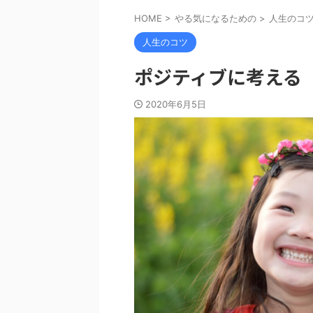
HOME
>
やる気になるための
>
人生のコ
人生のコツ
ポジティブに考える
2020年6月5日